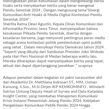
meningkatkan peran Kehumasan dalam mengimbangi berita
hoaks serta menyebarkan berita yang benar mengenai
Pemilu Serentak 2024 . Dengan mengusung tema"Sinergi
Komunikasi Anti Hoaks di Media Digital Kontestasi Pemilu
Serentak 2024" .
Sherlita Ratna Dewi Agustin, Kepala Dinas Komunikasi dan
Informatika Provinsi Jawa Timur, menyampaikan bahwa
kesuksesan Pilkada Pemilu Serentak, disertai dengan
kesadaran bersama, juga menyoroti pentingnya peran media
sebagai arena kontestasi politik pembentukan opini publik
yang sehat . Dalam menyikapi Pesta Demokrasi tahun 2024 .
“Seperti yang dikutip dari Sambutan Presiden Joko Widodo
pada Hari Pers Nasional di Medan beberapa waktu lalu.
Mereka diharapkan dapat menyampaikan berita yang tepat,
aktual dan dapat dipertanggung jawabkan .” ucapnya
Adapun pemateri dalam kegiatan ini yakni narasumber ahli
dari Akademisi Dr. Meithiana Indrasari ST., MM, Usman
Kansong, S.Sos., M.Si Dirjen IKP KEMKOMINFO , Windarti
Satriyo Untung Deputy Head of Survey and Data Katadata
Insight Center, yang membahas Manajemen Komunikasi
Krisis Instansi Pemerintah Jelang Pemilu 2024, Kebijakan
Pengelolaan Komunikasi Peblik Pemilu 2024 hingga